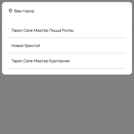
ДеньНочь
Ваш город
Открыть
в Google Play
Тарко-Сале Мядтер Пицца Роллы
Новый Уренгой
Тарко-Сале Мядтер Бургерная